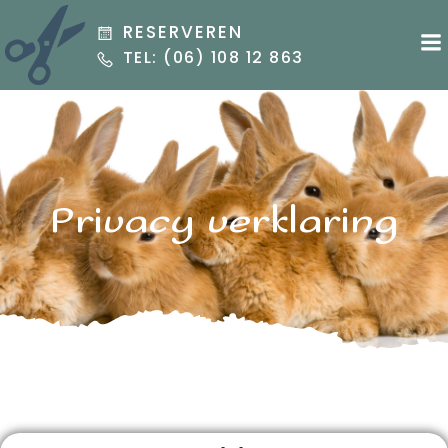
Ga
RESERVEREN
naar
TEL: (06) 108 12 863
de
inhoud
Privacy verklaring