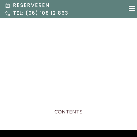
Ga
RESERVEREN
naar
TEL: (06) 108 12 863
de
inhoud
Categorieën
CONTENTS